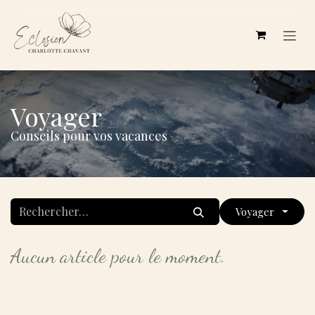
Se rendre au contenu
Voyager
Conseils pour vos vacances
Voyager
Aucun article pour le moment.