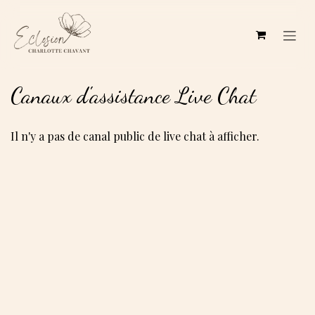
Se rendre au contenu
Canaux d'assistance Live Chat
Il n'y a pas de canal public de live chat à afficher.