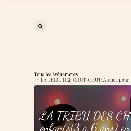
Se rendre au contenu
Page d'accueil
Qui suis-je
Tous les événements
LA TRIBU DES CHUT-CHUT: Atelier pour enfa
LA TRIBU DES CHUT
enfants(3 à 6 ans) en