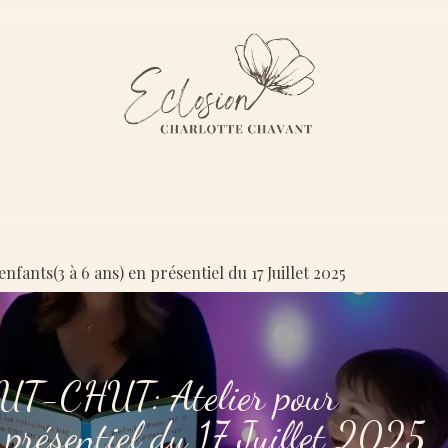
 ?
Programme Génésis
Les dorlotteries
Boutique en ligne
C
nts(3 à 6 ans) en présentiel du 17 Juillet 2025
-CHUT: Atelier pour
 présentiel du 17 Juillet 2025