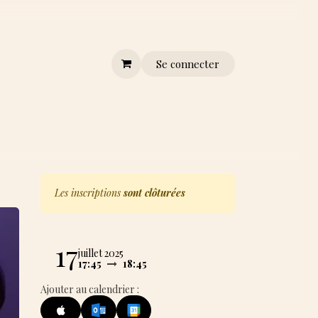
Se connecter
ontactez-moi
Prenez RDV
Les inscriptions
sont clôturées
17
juillet 2025
17:45
18:45
Ajouter au calendrier :