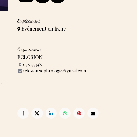
Emplacement
Événement en ligne
Organisateur
ECLOSION
0783773481
eclosion.sophrologie@gmail.com
r…